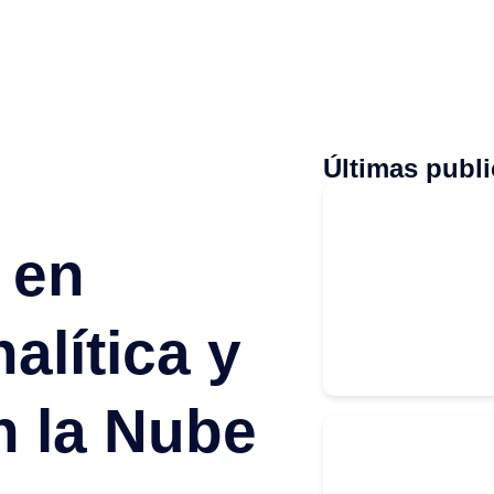
Últimas publ
 en
alítica y
n la Nube