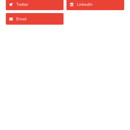
Twitter
LinkedIn
Email
Otras publicaciones
Análisis y Datos
Innovación
Transformación Digital